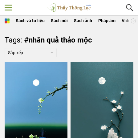
Sách và tư liệu
Sách nói
Sách ảnh
Pháp âm
Video
Tags: #
nhân quả thảo mộc