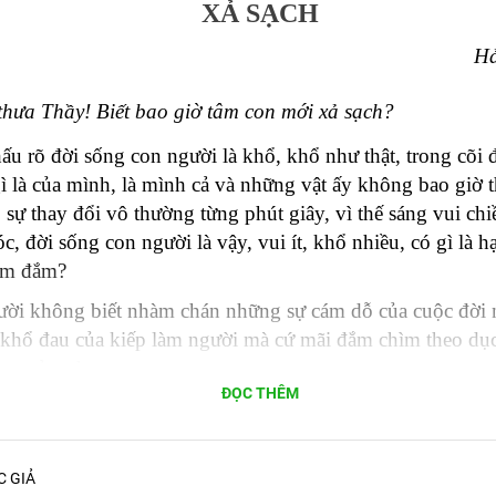
XẢ SẠCH
Hả
thưa Thầy! Biết bao giờ tâm con mới xả sạch?
hấu rõ đời sống con người là khổ, khổ như thật, trong cõi
gì là của mình, là mình cả và những vật ấy không bao giờ
 sự thay đổi vô thường từng phút giây, vì thế sáng vui chi
c, đời sống con người là vậy, vui ít, khổ nhiều, có gì là 
am đắm?
ời không biết nhàm chán những sự cám dỗ của cuộc đời n
khổ đau của kiếp làm người mà cứ mãi đắm chìm theo dục 
g xả sạch.
ĐỌC THÊM
hịu khó thường quán xét, tư duy thì không thể nào thấu s
 đau và vô ngã của vạn pháp trong thế gian này thì làm s
áp cho được.
C GIẢ