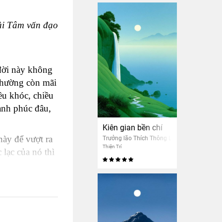
i Tâm vấn đạo
 đời này không
 thường còn mãi
ều khóc, chiều
hạnh phúc đâu,
Kiên gian bền chí
ày để vượt ra
Trưởng lão Thích Thông Lạc
Thiện Trí
lạc của nó thì
uốt lý vô
ao buông xả