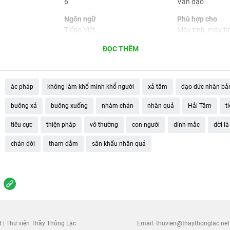
6
Vấn đạo
Ngôn ngữ
Phù hợp cho
Tiếng Việt
Máy tính, máy tí
smartphone
ĐỌC THÊM
ác pháp
không làm khổ mình khổ người
xả tâm
đạo đức nhân bả
buông xả
buông xuống
nhàm chán
nhân quả
Hải Tâm
t
tiêu cực
thiện pháp
vô thường
con người
dính mắc
đời là
chán đời
tham đắm
sân khấu nhân quả
d | Thư viện Thầy Thông Lạc
Email:
thuvien@thaythonglac.net