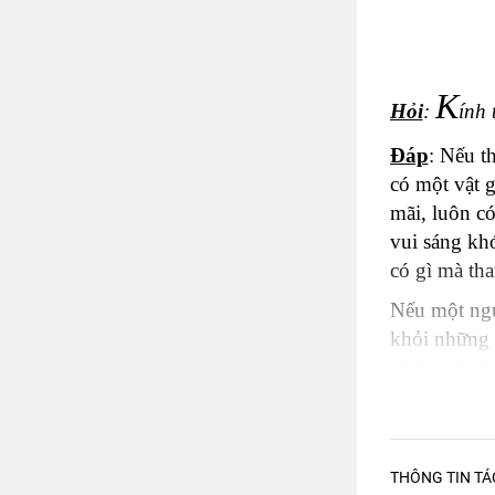
K
Hỏi
:
ính 
Đáp
: Nếu t
có một vật 
mãi, luôn có
vui sáng khó
có gì mà th
Nếu một ngư
khỏi những 
khó mà buôn
Nếu không c
thường, khổ
sạch vạn ph
THÔNG TIN TÁ