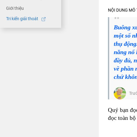
Giới thiệu
NỘI DUNG MÔ 
Tri kiến giải thoát
Buông xu
một số nh
thụ động
năng nổ 
đầy đủ, 
về phần 
chứ khôn
Trư
Quý bạn đọc
đọc toàn bộ 