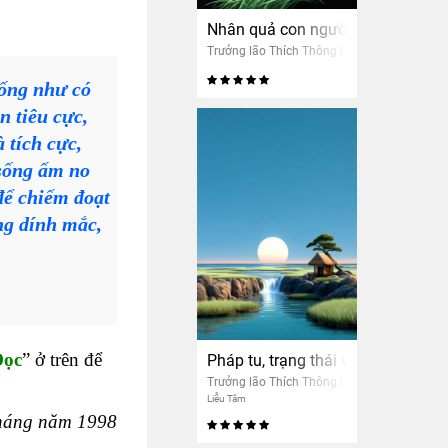
Nhân quả con người có giống cây
Trưởng lão Thích Thông Lạc
sống như có
n tiêu cực,
 tích cực,
 sống ấm no
để chiếm đoạt
ng dính mắc,
Đọc
” ở trên để
Pháp tu, trạng thái và kết quả
Trưởng lão Thích Thông Lạc
Liễu Tâm
háng năm 1998