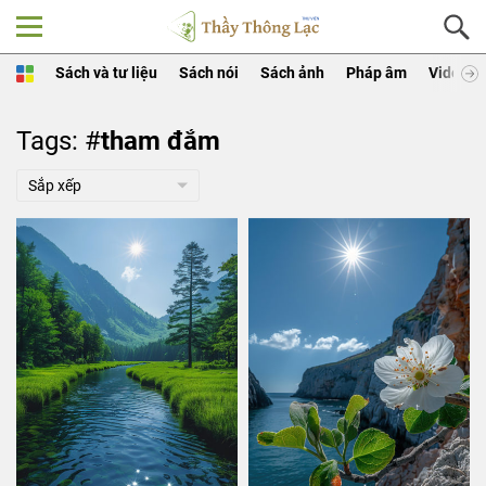
Sách và tư liệu
Sách nói
Sách ảnh
Pháp âm
Video
Tags: #
tham đắm