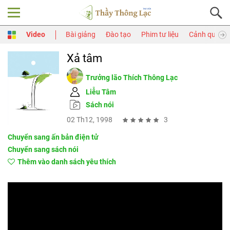
Video
Bài giảng
Đào tạo
Phim tư liệu
Cảnh quay
Xả tâm
Trưởng lão Thích Thông Lạc
Liễu Tâm
Sách nói
02 Th12, 1998
3
Chuyển sang ấn bản điện tử
Chuyển sang sách nói
Thêm vào danh sách yêu thích