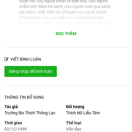
tuyệt vời: cứu người thoát ra biển khổ, cứu người
chấm dứt mầm tái sanh, cứu người vượt qua sanh,
già, bệnh, chết, kiến tạo thế giới con người thành
Thiên Đàng, Cực Lạc, biến con người phàm phu
thành Thánh nhân, thoát kiếp loài thú vật, làm kiếp
người.” (Trưởng lão Thích Thông Lạc)
ĐỌC THÊM
Ban biên tập
⋮
05:11 22 Th9 2022
2
“Định Vô Lậu là chánh định trong Đạo Phật được tu
VIẾT BÌNH LUẬN
học trong hai lớp học đầu tiên trong Bát Chánh Đạo
đó là Chánh Kiến và Chánh Tư Duy.” (Trưởng lão
Đăng nhập để bình luận
Thích Thông Lạc)
THÔNG TIN BỔ SUNG
Tác giả
Đối tượng
Trưởng lão Thích Thông Lạc
Thích Nữ Liễu Tâm
Thời gian
Thể loại
02/12/1998
Vấn đạo