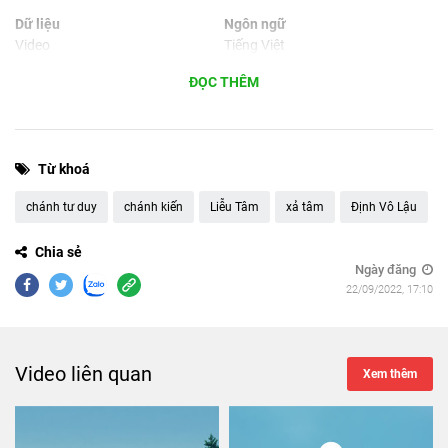
Dữ liệu
Ngôn ngữ
Video
Tiếng Việt
Phù hợp cho
ĐỌC THÊM
Máy tính, máy tính bảng,
smartphone
Từ khoá
chánh tư duy
chánh kiến
Liễu Tâm
xả tâm
Định Vô Lậu
Chia sẻ
Ngày đăng
22/09/2022, 17:10
Video liên quan
Xem thêm