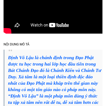
NỘI DUNG MÔ TẢ
Định Vô Lậu là chánh định trong Đạo Phật
được tu học trong hai lớp học đầu tiên trong
Bát Chánh Đạo đó là Chánh Kiến và Chánh Tư
Duy. Xả tâm là một loại thiền định độc đáo
nhất của Đạo Phật mà khắp trên thế gian này
không có một tôn giáo nào có pháp môn này.
“Định Vô Lậu” là một pháp môn dùng ý thức
tu tập xả tâm nên rất dễ tu, dễ xả tâm hơn các