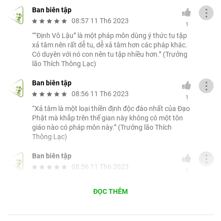
Ban biên tập
⋮
08:57 11 Th6 2023
1
““Định Vô Lậu” là một pháp môn dùng ý thức tu tập
xả tâm nên rất dễ tu, dễ xả tâm hơn các pháp khác.
Có duyên với nó con nên tu tập nhiều hơn.” (Trưởng
lão Thích Thông Lạc)
Ban biên tập
⋮
08:56 11 Th6 2023
1
“Xả tâm là một loại thiền định độc đáo nhất của Đạo
Phật mà khắp trên thế gian này không có một tôn
giáo nào có pháp môn này.” (Trưởng lão Thích
Thông Lạc)
Ban biên tập
⋮
08:56 11 Th6 2023
1
“Định Vô Lậu là chánh định trong Đạo Phật, con
chọn nó làm pháp môn tu hành cho con tức là con
ĐỌC THÊM
có duyên với nó. Người nào có duyên với pháp môn
này tu tập xả tâm nhanh chóng và kết quả giải thoát
thực tế và cụ thể nhất, vì xả được là có giải thoát