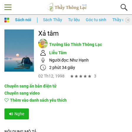
Sách nói
Sách Thầy
Tư liệu
Góc tu sinh
Thầy của 
Xả tâm
Trưởng lão Thích Thông Lạc
Liễu Tâm
Người đọc:
Như Hạnh
2 phút 34 giây
02 Th12, 1998
3
Chuyển sang ấn bản điện tử
Chuyển sang video
Thêm vào danh sách yêu thích
Nghe
NỘI DUNG MÔ TẢ