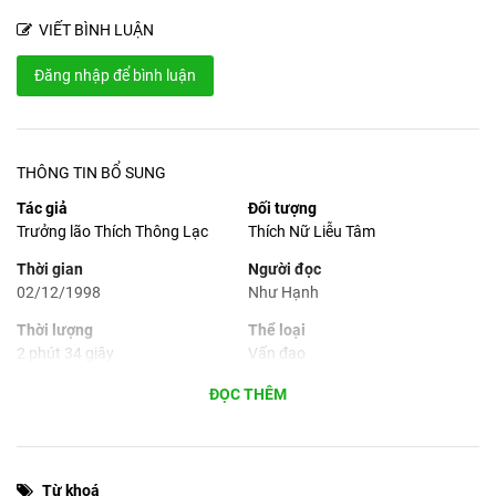
ngay liền. Định Vô Lậu được tu học trong hai lớp học
VIẾT BÌNH LUẬN
đầu tiên trong Bát Chánh Đạo đó là Chánh Kiến và
Chánh Tư Duy.” (Trưởng lão Thích Thông Lạc)
Đăng nhập để bình luận
THÔNG TIN BỔ SUNG
Tác giả
Đối tượng
Trưởng lão Thích Thông Lạc
Thích Nữ Liễu Tâm
Thời gian
Người đọc
02/12/1998
Như Hạnh
Thời lượng
Thể loại
2 phút 34 giây
Vấn đạo
Dữ liệu
Ngôn ngữ
ĐỌC THÊM
mp3
Tiếng Việt
Phù hợp cho
Máy tính, máy tính bảng,
Từ khoá