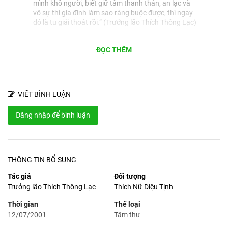
mình khổ người, biết giữ tâm thanh thản, an lạc và
vô sự thì gia đình làm sao ràng buộc được, thì ngay
đó là tu giải thoát rồi.” (Trưởng lão Thích Thông Lạc)
Ban biên tập
⋮
ĐỌC THÊM
10:28 02 Th11 2024
1
“Trong Thánh Ni kệ có thuật lại một vị Thánh Ni khi
gặp Phật thì bà đã có chồng nhưng ông chồng
không cho đi tu, chờ chồng chết thì bà đã 70 tuổi
VIẾT BÌNH LUẬN
mới được theo Phật tu hành.
Đạo Phật đã thực hiện đạo đức nhân bản không làm
Đăng nhập để bình luận
khổ mình khổ người. Một chùm nhân quả là phải trả
cho xong, chứ không được trốn tránh.
Ở tại gia đình tu tập ngăn ác diệt ác pháp thì ngay
đó đã có sự giải thoát rồi, chỉ có tâm quyết xả bỏ ác
pháp hay không? Nếu có quyết tâm thì ngay đó là
THÔNG TIN BỔ SUNG
giải thoát, chứ còn tu đâu nữa?” (Trưởng lão Thích
Thông Lạc)
Tác giả
Đối tượng
Trưởng lão Thích Thông Lạc
Thích Nữ Diệu Tịnh
Thời gian
Thể loại
12/07/2001
Tâm thư