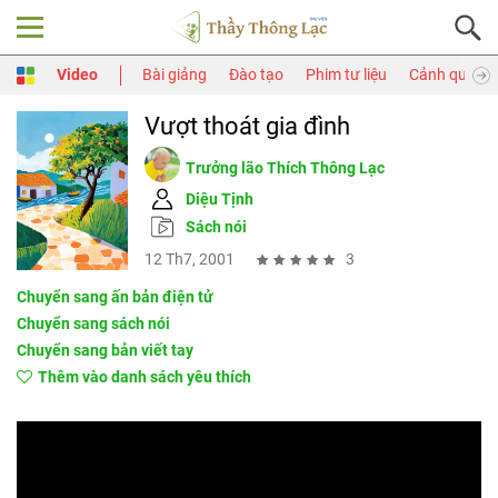
Video
Bài giảng
Đào tạo
Phim tư liệu
Cảnh quay
Vượt thoát gia đình
Trưởng lão Thích Thông Lạc
Diệu Tịnh
Sách nói
12 Th7, 2001
3
Chuyển sang ấn bản điện tử
Chuyển sang sách nói
Chuyển sang bản viết tay
Thêm vào danh sách yêu thích