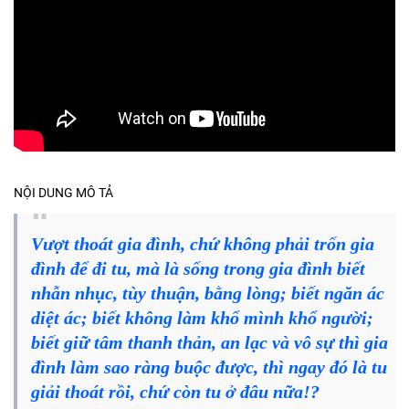
NỘI DUNG MÔ TẢ
Vượt thoát gia đình, chứ không phải trốn gia
đình để đi tu, mà là sống trong gia đình biết
nhẫn nhục, tùy thuận, bằng lòng; biết ngăn ác
diệt ác; biết không làm khổ mình khổ người;
biết giữ tâm thanh thản, an lạc và vô sự thì gia
đình làm sao ràng buộc được, thì ngay đó là tu
giải thoát rồi, chứ còn tu ở đâu nữa!?