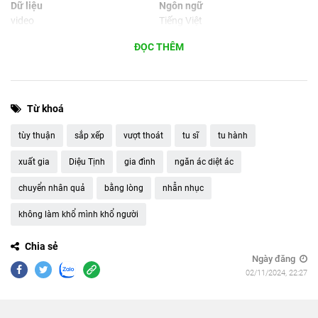
Dữ liệu
Ngôn ngữ
video
Tiếng Việt
Phù hợp cho
ĐỌC THÊM
Máy tính, máy tính bảng,
smartphone
Từ khoá
tùy thuận
sắp xếp
vượt thoát
tu sĩ
tu hành
xuất gia
Diệu Tịnh
gia đình
ngăn ác diệt ác
chuyển nhân quả
bằng lòng
nhẫn nhục
không làm khổ mình khổ người
Chia sẻ
Ngày đăng
02/11/2024, 22:27