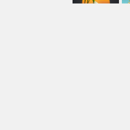
Nhân quả trong hành độn
Lớ
Trưởng lão Thích Thông Lạc
Trư
Liên Phước