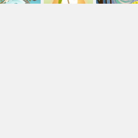
g
p Chánh Kiến – Buổi 4: Nhân quả thảo mộc
Cận tử nghiệp
Từ trường nhân q
ởng lão Thích Thông Lạc
Trưởng lão Thích Thông Lạc
Trưởng lão Thích Thôn
Liễu Huệ