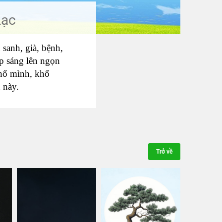
Lạc
sanh, già, bệnh,
ắp sáng lên ngọn
hổ mình, khổ
 này.
Trở về