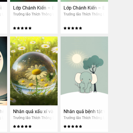
làm nhân quả thảo mộc (Nam)
i hệ phái
Lớp Chánh Kiến – Buổi 7: Nhân quả thảo mộc
Lớp Chánh Kiến – Buổi 6: Nhân 
g Lạc
Trưởng lão Thích Thông Lạc
Trưởng lão Thích Thông Lạc
ế và uy tín
Nhân quả xấu xí và xinh đẹp
Nhân quả bệnh tật và khoẻ mạn
g Lạc
Trưởng lão Thích Thông Lạc
Trưởng lão Thích Thông Lạc