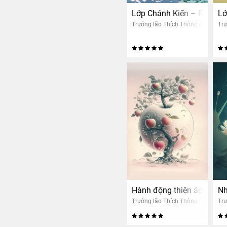
Lớp Chánh Kiến – Buổi 10
Lớ
Trưởng lão Thích Thông Lạc
Trư
Hành động thiện ác tái sa
Nh
Trưởng lão Thích Thông Lạc
Trư