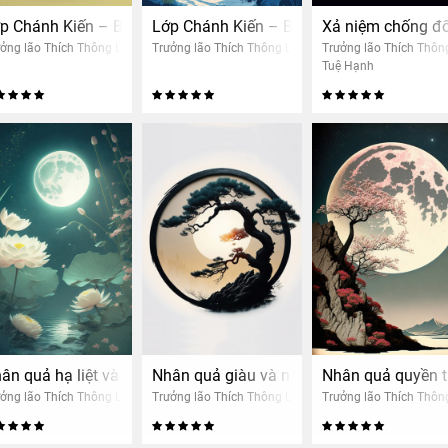
: Trung Tâm An Dưỡng – Nhận xét bài làm nhân quả (Nữ)
p Chánh Kiến – Buổi 8: Nhân quả thảo mộc (nữ)
Lớp Chánh Kiến – Buổi 9: Nhận xét bài 
Xả niệm chống đố
ởng lão Thích Thông Lạc
Trưởng lão Thích Thông Lạc
Trưởng lão Thích Thôn
Tuệ Hạnh
nh
ân quả hạ liệt và cao quý
Nhân quả giàu và nghèo
Nhân quả quyền th
ởng lão Thích Thông Lạc
Trưởng lão Thích Thông Lạc
Trưởng lão Thích Thôn