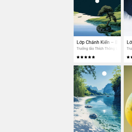
Lớp Chánh Kiến – Buổi 16: 
Lớ
Trưởng lão Thích Thông Lạc
Trư