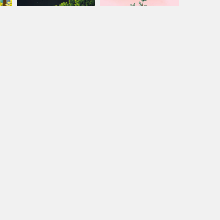
uả
Chuyển đổi nhân quả
Lớp Chánh Kiến – Buổi 3: Tư du
g Lạc
Trưởng lão Thích Thông Lạc
Trưởng lão Thích Thông Lạc
Mỹ Linh