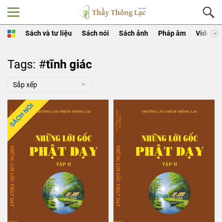
Sách và tư liệu
Sách nói
Sách ảnh
Pháp âm
Video
Tags: #
tĩnh giác