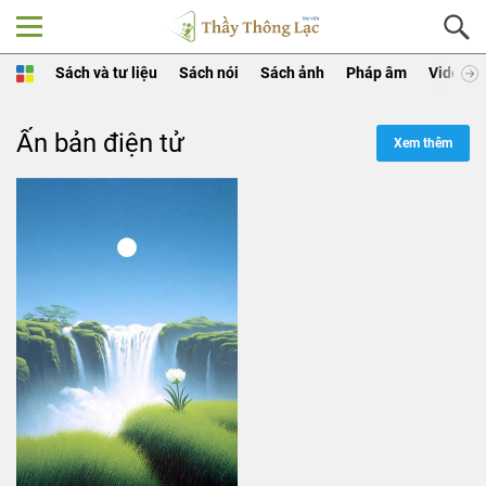
Sách và tư liệu
Sách nói
Sách ảnh
Pháp âm
Video
Ấn bản điện tử
Xem thêm