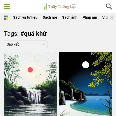
Sách và tư liệu
Sách nói
Sách ảnh
Pháp âm
Video
Tags: #
quá khứ