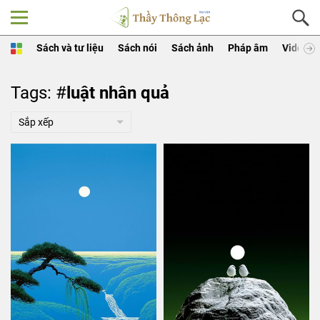
Sách và tư liệu
Sách nói
Sách ảnh
Pháp âm
Video
Tags: #
luật nhân quả