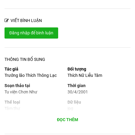
VIẾT BÌNH LUẬN
Đăng nhập để bình luận
THÔNG TIN BỔ SUNG
Tác giả
Đối tượng
Trưởng lão Thích Thông Lạc
Thích Nữ Liễu Tâm
Soạn thảo tại
Thời gian
Tu viện Chơn Như
30/4/2001
Thể loại
Dữ liệu
Tâm thư
jpg
Ngôn ngữ
Phù hợp cho
ĐỌC THÊM
Tiếng Việt
Máy tính, máy tính bảng,
smartphone