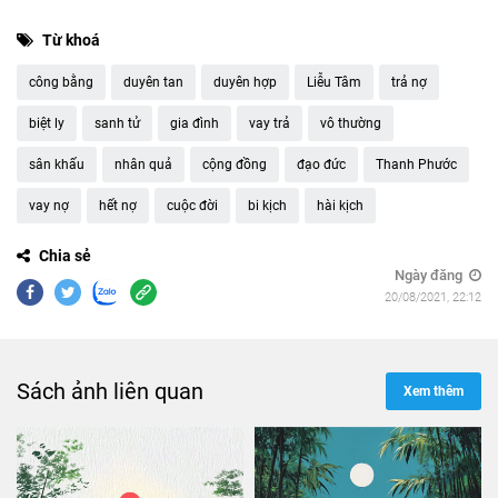
Từ khoá
công bằng
duyên tan
duyên hợp
Liễu Tâm
trả nợ
biệt ly
sanh tử
gia đình
vay trả
vô thường
sân khấu
nhân quả
cộng đồng
đạo đức
Thanh Phước
vay nợ
hết nợ
cuộc đời
bi kịch
hài kịch
Chia sẻ
Ngày đăng
20/08/2021, 22:12
Sách ảnh liên quan
Xem thêm