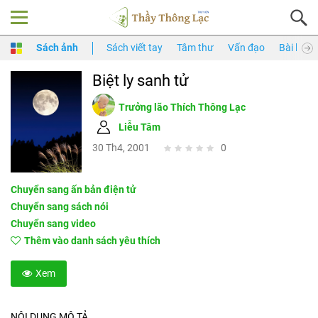
Sách ảnh
Sách viết tay
Tâm thư
Vấn đạo
Bài làm t
Biệt ly sanh tử
Trưởng lão Thích Thông Lạc
Liễu Tâm
30 Th4, 2001
0
Chuyển sang ấn bản điện tử
Chuyển sang sách nói
Chuyển sang video
Thêm vào danh sách yêu thích
Xem
NỘI DUNG MÔ TẢ