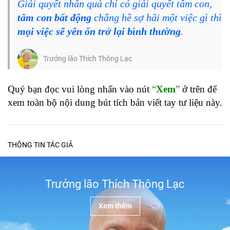
Giải quyết nhân quả chỉ có giải quyết tâm con,
tâm con bất động
chẳng hề sợ hãi một việc gì thì
mọi việc sẽ yên ổn trở lại bình thường
.
Trưởng lão Thích Thông Lạc
Quý bạn đọc vui lòng nhấn vào nút
“
Xem
”
ở trên để
xem toàn bộ nội dung bút tích bản viết tay tư liệu này.
THÔNG TIN TÁC GIẢ
Trưởng lão Thích Thông Lạc
Xem thêm