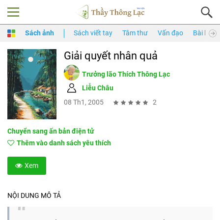
Sách ảnh
Sách viết tay
Tâm thư
Vấn đạo
Bài làm t
Giải quyết nhân quả
Trưởng lão Thích Thông Lạc
Liễu Châu
08 Th1, 2005
2
Chuyển sang ấn bản điện tử
Thêm vào danh sách yêu thích
Xem
NỘI DUNG MÔ TẢ