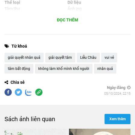
Thể loại
Dữ liệu
Tâm thư
Ảnh jpg
Ngôn ngữ
Phù hợp cho
ĐỌC THÊM
Tiếng Việt
Máy tính, máy tính bảng,
smartphone
Từ khoá
giải quyết nhân quả
giải quyết tâm
Liễu Châu
vui vẻ
tâm bất động
không làm khổ mình khổ người
nhân quả
Chia sẻ
Ngày đăng
05/10/2024, 22:15
Sách ảnh liên quan
Xem thêm