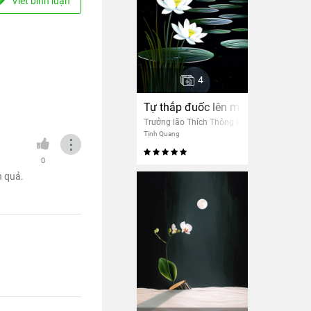
Viết bình luận
4
Tự thắp đuốc lên mà đi
Trưởng lão Thích Thông Lạc
Tịnh Quang
⋮
0
n quả.