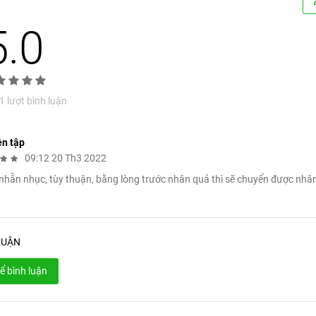
5.0
 lượt bình luận
ên tập
09:12 20 Th3 2022
 nhẫn nhục, tùy thuận, bằng lòng trước nhân quả thì sẽ chuyển được nhâ
LUẬN
ể bình luận