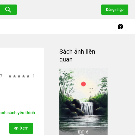
Đăng nhập
Sách ảnh liên
quan
07
1
nh sách yêu thích
Xem
6