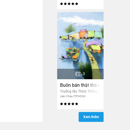
3
Buôn bán thật thà không có ăn
Trưởng lão Thích Thông Lạc
Liên Châu (TP.HCM)
Xem thêm