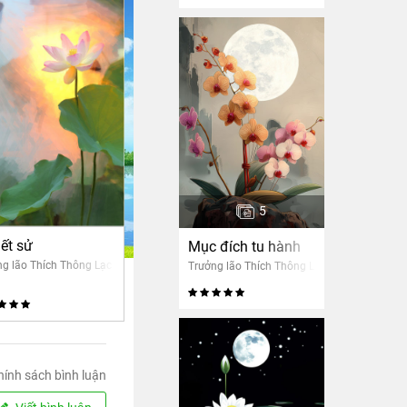
5
iải thoát
iết sử
Mục đích tu hành
g lão Thích Thông Lạc
Trưởng lão Thích Thông Lạc
hính sách bình luận