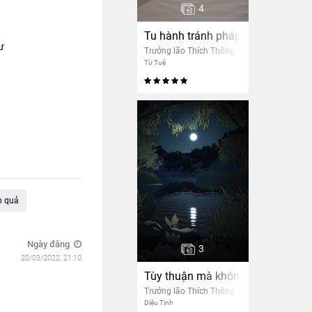
4
Tu hành tránh pháp ức chế tâm
ư
Trưởng lão Thích Thông Lạc
Từ Tuệ
n quả
Ngày đăng
3
20/03/2022, 21:10
Tùy thuận mà không bị lôi cuốn
Trưởng lão Thích Thông Lạc
Diệu Tịnh