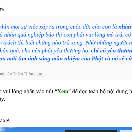
TẢ
hìn mọi sự việc xảy ra trong cuộc đời của con là
nhân
là nhân quả nghiệp báo thì con phải vui lòng mà trả, cớ
n trách thì biết chừng nào trả xong. Nhờ những người 
nhân quả, cho nên phải yêu thương họ,
chỉ có yêu thươn
con mới tìm ánh sáng mầu nhiệm của Phật và nó sẽ c
ởng lão Thích Thông Lạc
 vui lòng nhấn vào nút “
Xem
” để đọc toàn bộ nội dung bú
ày.
C GIẢ