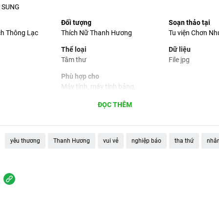
 SUNG
Đối tượng
Soạn thảo tại
ch Thông Lạc
Thích Nữ Thanh Hương
Tu viện Chơn Nh
Thể loại
Dữ liệu
Tâm thư
File jpg
Phù hợp cho
Máy tính, máy tính bảng,
smartphone
ĐỌC THÊM
yêu thương
Thanh Hương
vui vẻ
nghiệp báo
tha thứ
nhâ