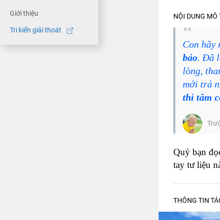
Giới thiệu
NỘI DUNG MÔ 
Tri kiến giải thoát
Con hãy n
báo
. Đã 
lòng, tha
mới trả 
thì tâm 
Trư
Quý bạn đọc
tay tư liệu n
THÔNG TIN TÁ