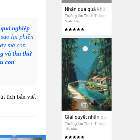
Nhân quả quá khứ là nền tảng cho
Trưởng lão Thích Thông Lạc
Minh Pháp
 quả nghiệp
 sao lại phiền
này mà con
g và tha thứ
ứu con
.
t tích bản viết
2
Giải quyết nhân quả
Trưởng lão Thích Thông Lạc
Liễu Châu