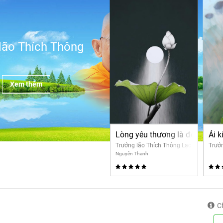
lão Thích Thông
Xem thêm
Lòng yêu thương là động lực g
Ái k
Trưởng lão Thích Thông Lạc
Trưởn
Nguyên Thanh
C