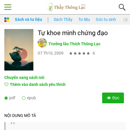
Sách và tư liệu
Sách Thầy
Tư liệu
Góc tu sinh
Thầy
Tự khoe mình chứng đạo
Trưởng lão Thích Thông Lạc
07 Th10, 2009
6
Chuyển sang sách nói
Thêm vào danh sách yêu thích
pdf
epub
Đọc
NỘI DUNG MÔ TẢ