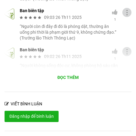
Ban biên tập
⋮
09:03 26 Th11 2025
1
“Người còn đi đây đi đó là phóng dật, thường ăn
uống phi thời là phạm giới thứ 9, không chứng đạo.”
(Trưởng lão Thích Thông Lạc)
Ban biên tập
⋮
09:02 26 Th11 2025
1
“Người không sống độc cư, không phòng hộ sáu căn
thì ý căn sẽ phạm tất cả giới luật, không chứng đạo.”
(Trưởng lão Thích Thông Lạc)
ĐỌC THÊM
Ban biên tập
⋮
09:02 26 Th11 2025
1
VIẾT BÌNH LUẬN
“Người tự khoe mình chứng đạo là vọng ngữ, phạm
giới thứ 4, chưa chứng đạo.” (Trưởng lão Thích
Đăng nhập để bình luận
Thông Lạc)
Ban biên tập
⋮
09:02 26 Th11 2025