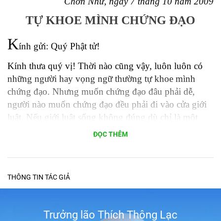
Chơn Như, ngày 7 tháng 10 năm 2009
TỰ KHOE MÌNH CHỨNG ĐẠO
K
ính gửi: Quý Phật tử!
Kính thưa quý vị! Thời nào cũng vậy, luôn luôn có
những người hay vọng ngữ thường tự khoe mình
chứng đạo. Nhưng muốn chứng đạo đâu phải dễ,
người nào muốn chứng đạo đều phải đi vào cửa giới
luật. Nếu giới luật sống không đúng dù chỉ là một
giới luật nhỏ nhặt thôi thì họ cũng không chứng đạo.
ĐỌC THÊM
Cho nên, chỉ cần xem giới luật và quá trình tu tập của
họ phải 5 năm hay 10 năm sống độc cư trong thất,
không tiếp duyên với bất cứ người nào thì mới tin họ
THÔNG TIN TÁC GIẢ
chứng đạo. Xét trong giới luật Phật, thấy người nào
còn vi phạm giới và chưa có thời gian công phu tu tập
thì biết ngay đó là chưa chứng đạo.
Trưởng lão Thích Thông Lạc