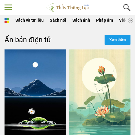
Sách và tư liệu
Sách nói
Sách ảnh
Pháp âm
Video
Ấn bản điện tử
Xem thêm