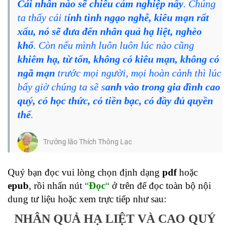
Cái nhân nào sẽ chiêu cảm nghiệp nấy
. Chúng
ta thấy cái t
ính tình ngạo nghễ, kiêu mạn rất
xấu, nó sẽ đưa đến nhân quả hạ liệt, nghèo
khổ
. Còn nếu mình luôn luôn lúc nào cũng
khiêm hạ, từ tốn, không có kiêu mạn, không có
ngã mạn
trước mọi người, mọi hoàn cảnh thì lúc
bấy giờ chúng ta sẽ s
anh vào trong gia đình cao
quý, có học thức, có tiền bạc, có đầy đủ quyền
thế
.
Trưởng lão Thích Thông Lạc
Quý bạn đọc vui lòng chọn định dạng
pdf
hoặc
epub
, rồi nhấn nút
“
Đọc
“
ở trên để đọc toàn bộ nội
dung tư liệu hoặc xem trực tiếp như sau:
NHÂN QUẢ HẠ LIỆT VÀ CAO QUÝ