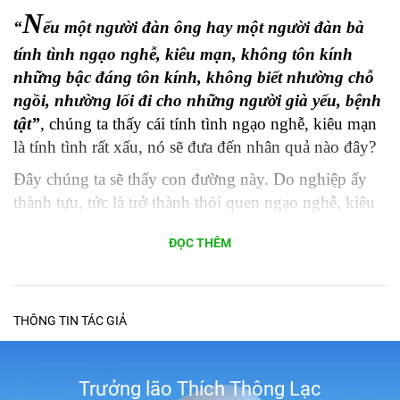
N
“
ếu một người đàn ông hay một người đàn bà
tính tình ngạo nghễ, kiêu mạn, không tôn kính
những bậc đáng tôn kính, không biết nhường chỗ
ngồi, nhường lối đi cho những người già yếu, bệnh
tật”
, chúng ta thấy cái tính tình ngạo nghễ, kiêu mạn
là tính tình rất xấu, nó sẽ đưa đến nhân quả nào đây?
Đây chúng ta sẽ thấy con đường này. Do nghiệp ấy
thành tựu, tức là trở thành thói quen ngạo nghễ, kiêu
mạn, sau khi thân hoại mạng chung người ấy được
ĐỌC THÊM
sanh về nơi ác thú, đọa xứ, trong cảnh khổ đau. Sau
khi sanh lên làm người, sanh trong gia đình hạ liệt, ăn
học không đến nơi đến chốn, thường làm những việc
lao công cực khổ, bị người khác sai khiến, sai bảo. Đó
THÔNG TIN TÁC GIẢ
là con đường đưa đến những gia đình hạ liệt, nghèo
khổ.
Trưởng lão Thích Thông Lạc
Vậy nếu đời nay ỷ mình có tiền có bạc, ỷ mình có thế