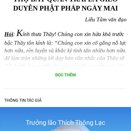
DUYÊN PHẬT PHÁP NGÀY MAI
Liễu Tâm vấn đạo
K
Hỏi
:
ính thưa Thầy! Chúng con xin hứa khả trước
bậc Thầy tôn kính là: “Chúng con xin cố gắng nỗ lực
hơn nữa, rèn luyện và khắc kỷ tinh tấn nhiều hơn nữa
để làm tròn những lời dạy bảo răn nhắc của Thầy về
đức hạnh làm người cho tròn và ước nguyện con còn
muốn đi xa hơn nữa, đó là theo bước chân của Phật
ĐỌC THÊM
và của Thầy đã đi qua, cô Út Diệu Quang đang đi
tới. Con còn phải tu tập xả tâm tham, sân, si, mạn,
nghi và các kiết sử cho rốt ráo hơn nữa, nhẫn nhục,
THÔNG TIN TÁC GIẢ
tùy thuận, bằng lòng là chặng đường con mới đặt
chân lên, con tự thấy con còn yếu ớt quá, không hiểu
rồi đây kiếp đời này con có làm được như ý nguyện
Trưởng lão Thích Thông Lạc
lớn lao này không? Tuổi đời cũng đã cao, gia duyên