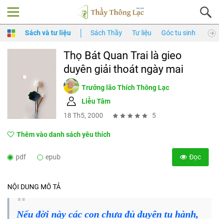
Sách và tư liệu
Sách Thầy
Tư liệu
Góc tu sinh
Thầy
Thọ Bát Quan Trai là gieo
duyên giải thoát ngày mai
Trưởng lão Thích Thông Lạc
Liễu Tâm
18 Th5, 2000
5
Thêm vào danh sách yêu thích
pdf
epub
Đọc
NỘI DUNG MÔ TẢ
Nếu đời này các con chưa đủ duyên tu hành,