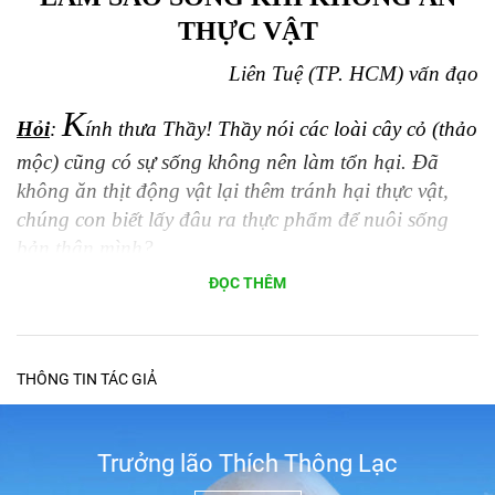
THỰC VẬT
Liên Tuệ (TP. HCM) vấn đạo
K
Hỏi
:
ính thưa Thầy! Thầy nói các loài cây cỏ (thảo
mộc) cũng có sự sống không nên làm tổn hại. Đã
không ăn thịt động vật lại thêm tránh hại thực vật,
chúng con biết lấy đâu ra thực phẩm để nuôi sống
bản thân mình?
ĐỌC THÊM
Đáp
: Con có biết môi trường sống không con? Môi
trường sống là môi trường do duyên hợp mà thành.
Khi loài vật này có mặt thì để lại cho loài vật sau sự
sống thì loài vật sau sẽ xuất hiện. Cho nên, loài vật
THÔNG TIN TÁC GIẢ
này sống trên sự chết của loài vật khác (không phải
giết hại nhau).
Trưởng lão Thích Thông Lạc
Sự sống của muôn loài là sự vô thường, nay sống mai