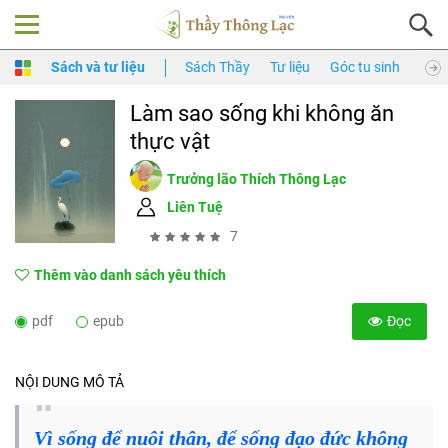
Sách và tư liệu
Sách Thầy
Tư liệu
Góc tu sinh
Thầy
Làm sao sống khi không ăn
thực vật
Trưởng lão Thích Thông Lạc
Liên Tuệ
7
Thêm vào danh sách yêu thích
pdf
epub
Đọc
NỘI DUNG MÔ TẢ
Vì sống để nuôi thân, để sống đạo đức không