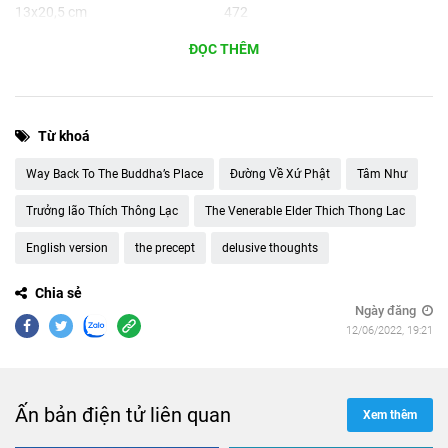
13x20,5 cm
472
Thể loại
Dữ liệu
ĐỌC THÊM
English version
File pdf, epub
Ngôn ngữ
Phù hợp cho
English
PC, tablet, smartphone
Từ khoá
Way Back To The Buddha’s Place
Đường Về Xứ Phật
Tâm Như
Trưởng lão Thích Thông Lạc
The Venerable Elder Thich Thong Lac
English version
the precept
delusive thoughts
Chia sẻ
Ngày đăng
12/06/2022, 19:21
Ấn bản điện tử liên quan
Xem thêm