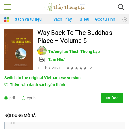
Sách và tư liệu
Sách Thầy
Tư liệu
Góc tu sinh
Thầy
Way Back To The Buddha’s
Place – Volume 5
Trưởng lão Thích Thông Lạc
Tâm Như
11 Th3, 2021
2
Switch to the original Vietnamese version
Thêm vào danh sách yêu thích
pdf
epub
Đọc
NỘI DUNG MÔ TẢ