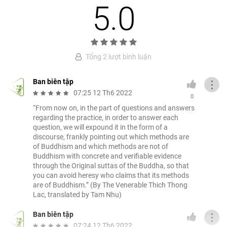
5.0
Tổng 2 lượt bình luận
Ban biên tập
⋮
07:25 12 Th6 2022
0
“From now on, in the part of questions and answers
regarding the practice, in order to answer each
question, we will expound it in the form of a
discourse, frankly pointing out which methods are
of Buddhism and which methods are not of
Buddhism with concrete and verifiable evidence
through the Original suttas of the Buddha, so that
you can avoid heresy who claims that its methods
are of Buddhism.” (By The Venerable Thich Thong
Lac, translated by Tam Nhu)
Ban biên tập
⋮
07:24 12 Th6 2022