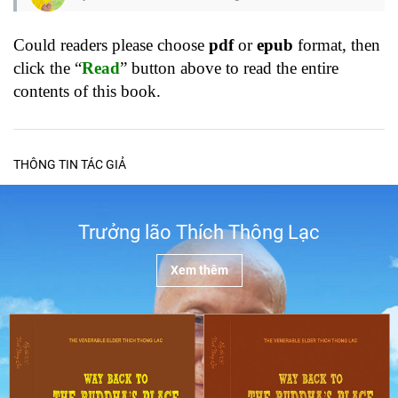
Could readers please choose
pdf
or
epub
format, then
click the “
Read
” button above to read the entire
contents of this book.
THÔNG TIN TÁC GIẢ
Trưởng lão Thích Thông Lạc
Xem thêm