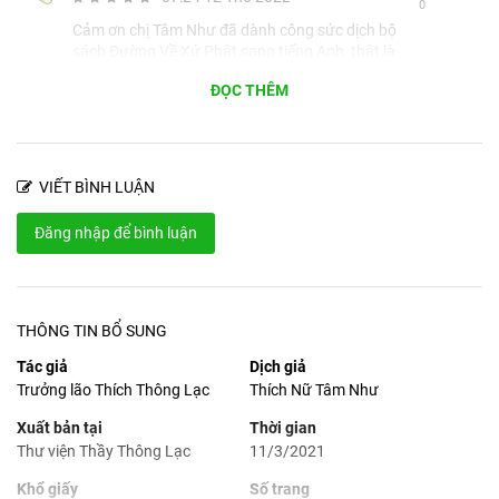
0
Cảm ơn chị Tâm Như đã dành công sức dịch bộ
sách Đường Về Xứ Phật sang tiếng Anh, thật là
công phu và tâm huyết!
ĐỌC THÊM
VIẾT BÌNH LUẬN
Đăng nhập để bình luận
THÔNG TIN BỔ SUNG
Tác giả
Dịch giả
Trưởng lão Thích Thông Lạc
Thích Nữ Tâm Như
Xuất bản tại
Thời gian
Thư viện Thầy Thông Lạc
11/3/2021
Khổ giấy
Số trang