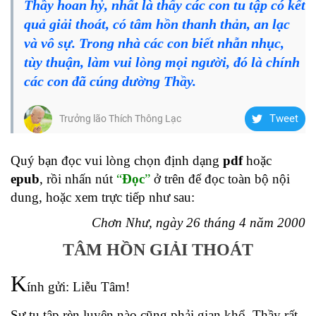
Thầy hoan hỷ, nhất là thấy các con tu tập có kết
quả giải thoát, có tâm hồn thanh thản, an lạc
và vô sự. Trong nhà các con biết nhẫn nhục,
tùy thuận, làm vui lòng mọi người, đó là chính
các con đã cúng dường Thầy.
Tweet
Trưởng lão Thích Thông Lạc
Quý bạn đọc vui lòng chọn định dạng
pdf
hoặc
epub
, rồi nhấn nút
“
Đọc
”
ở trên để đọc toàn bộ nội
dung, hoặc xem trực tiếp như sau:
Chơn Như, ngày 26 tháng 4 năm 2000
TÂM HỒN GIẢI THOÁT
K
ính gửi: Liễu Tâm!
Sự tu tập rèn luyện nào cũng phải gian khổ, Thầy rất