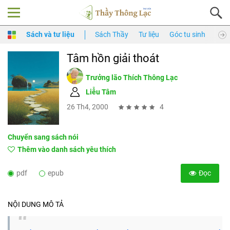
Sách và tư liệu
Sách Thầy
Tư liệu
Góc tu sinh
Thầy
Tâm hồn giải thoát
Trưởng lão Thích Thông Lạc
Liễu Tâm
26 Th4, 2000
4
Chuyển sang sách nói
Thêm vào danh sách yêu thích
pdf
epub
Đọc
NỘI DUNG MÔ TẢ