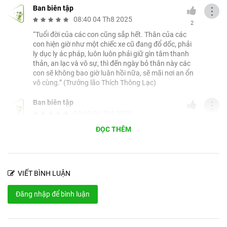
Ban biên tập
⋮
lòng mọi người, đó là chính các con đã cúng dường
08:40 04 Th8 2025
2
Thầy.
“Tuổi đời của các con cũng sắp hết. Thân của các
Tuổi đời của các con cũng sắp hết. Thân của các con
con hiện giờ như một chiếc xe cũ đang đổ dốc, phải
ly dục ly ác pháp, luôn luôn phải giữ gìn tâm thanh
hiện giờ như một chiếc xe cũ đang đổ dốc, phải ly
thản, an lạc và vô sự, thì đến ngày bỏ thân này các
dục ly ác pháp, luôn luôn phải giữ gìn tâm thanh
con sẽ không bao giờ luân hồi nữa, sẽ mãi nơi an ổn
thản, an lạc và vô sự, thì đến ngày bỏ thân này các
vô cùng.” (Trưởng lão Thích Thông Lạc)
con sẽ không bao giờ luân hồi nữa, sẽ mãi nơi an ổn
Ban biên tập
⋮
vô cùng.
08:40 04 Th8 2025
2
Thăm và chúc các con khỏe mạnh, tiến tu tốt!
“Thầy hoan hỷ, nhất là thấy các con tu tập có kết
ĐỌC THÊM
quả giải thoát, có tâm hồn thanh thản, an lạc và vô
Thầy của các con
sự. Trong nhà các con biết nhẫn nhục, tùy thuận,
làm vui lòng mọi người, đó là chính các con đã cúng
dường Thầy.” (Trưởng lão Thích Thông Lạc)
VIẾT BÌNH LUẬN
Ban biên tập
⋮
Đăng nhập để bình luận
08:39 04 Th8 2025
2
“Các con đừng nên gửi tiền cúng dường Thầy các
con ạ! Các con hãy gửi tâm hồn giải thoát không