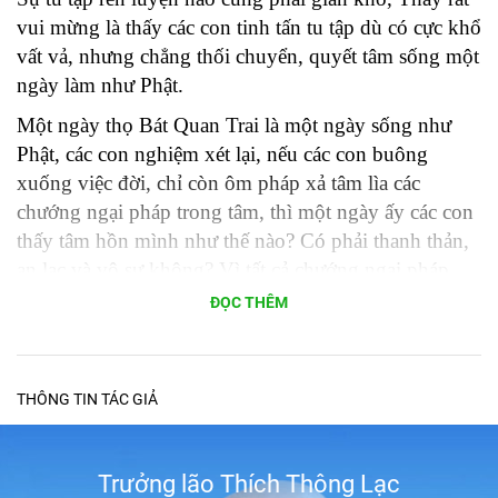
vui mừng là thấy các con tinh tấn tu tập dù có cực khổ
vất vả, nhưng chẳng thối chuyển, quyết tâm sống một
ngày làm như Phật.
Một ngày thọ Bát Quan Trai là một ngày sống như
Phật, các con nghiệm xét lại, nếu các con buông
xuống việc đời, chỉ còn ôm pháp xả tâm lìa các
chướng ngại pháp trong tâm, thì một ngày ấy các con
thấy tâm hồn mình như thế nào? Có phải thanh thản,
an lạc và vô sự không? Vì tất cả chướng ngại pháp
được các con đẩy lùi thì trong tâm các con có thấy an
ĐỌC THÊM
ổn không? Đó là một ngày giải thoát thật sự các con
ạ!
Nếu không tu thì thôi, mà đã tu thì sẽ thấy sự giải
THÔNG TIN TÁC GIẢ
thoát ngay liền.
Thầy gửi ra con một số sách, tập 1 sau khi chị em các
Trưởng lão Thích Thông Lạc
con hợp lại để photo rồi mới phát ra thêm đủ chia cho