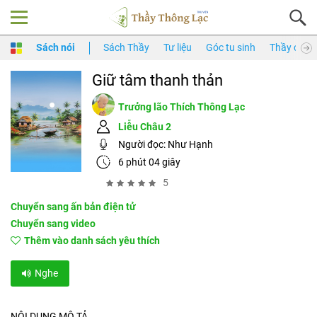
Sách nói
Sách Thầy
Tư liệu
Góc tu sinh
Thầy của 
Giữ tâm thanh thản
Trưởng lão Thích Thông Lạc
Liễu Châu 2
Người đọc:
Như Hạnh
6 phút 04 giây
5
Chuyển sang ấn bản điện tử
Chuyển sang video
Thêm vào danh sách yêu thích
Nghe
NỘI DUNG MÔ TẢ