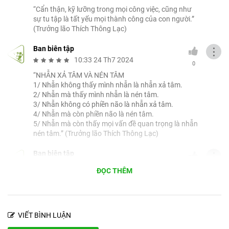
“Cẩn thận, kỹ lưỡng trong mọi công việc, cũng như
sự tu tập là tất yếu mọi thành công của con người.”
(Trưởng lão Thích Thông Lạc)
Ban biên tập
⋮
10:33 24 Th7 2024
0
“NHẪN XẢ TÂM VÀ NÉN TÂM
1/ Nhẫn không thấy mình nhẫn là nhẫn xả tâm.
2/ Nhẫn mà thấy mình nhẫn là nén tâm.
3/ Nhẫn không có phiền não là nhẫn xả tâm.
4/ Nhẫn mà còn phiền não là nén tâm.
5/ Nhẫn mà còn thấy mọi vấn đề quan trọng là nhẫn
nén tâm.” (Trưởng lão Thích Thông Lạc)
Ban biên tập
⋮
10:33 24 Th7 2024
0
ĐỌC THÊM
“Người muốn giữ tâm thanh thản để nhập được
thiền định giải thoát thì phải lập 8 đức 12 hạnh:
8 đức:
1- Cẩn thận
VIẾT BÌNH LUẬN
2- Kỹ lưỡng
3- Dè dặt