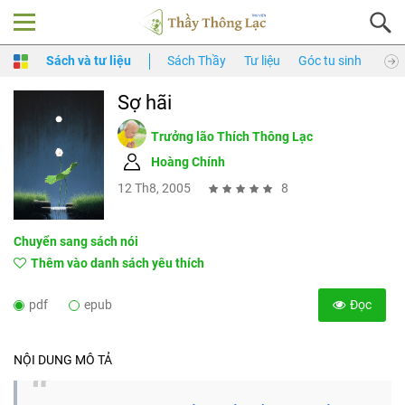
Sách và tư liệu
Sách Thầy
Tư liệu
Góc tu sinh
Thầy
Sợ hãi
Trưởng lão Thích Thông Lạc
Hoàng Chính
12 Th8, 2005
8
Chuyển sang sách nói
Thêm vào danh sách yêu thích
pdf
epub
Đọc
NỘI DUNG MÔ TẢ