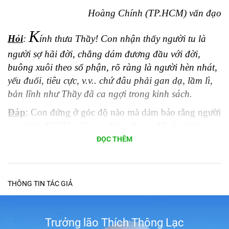
Hoàng Chính (TP.HCM) vấn đạo
K
Hỏi
:
ính thưa Thầy! Con nhận thấy người tu là
người sợ hãi đời, chẳng dám đương đầu với đời,
buông xuôi theo số phận, rõ ràng là người hèn nhát,
yếu đuối, tiêu cực, v.v.. chứ đâu phải gan dạ, lầm lì,
bản lĩnh như Thầy đã ca ngợi trong kinh sách.
Đáp
: Con đứng ở góc độ nào mà dám bảo rằng người
tu sợ hãi đời? Hay là con đứng ở góc độ của những
người thất tình về danh lợi, về tình yêu mà nói ư?
ĐỌC THÊM
Đức Phật dạy đời là khổ để biết đời khổ mà vượt qua,
chứ không phải dạy biết khổ như vậy như vậy để cho
quý Phật tử sợ hãi bỏ đời, trốn đời. Đức Phật dạy đời
THÔNG TIN TÁC GIẢ
khổ là để biết đời khổ như thật, là để cho quý vị biết
và làm cho đời tốt đẹp hơn, không còn đau khổ nữa,
Trưởng lão Thích Thông Lạc
chứ không phải biết đời khổ để sợ hãi tránh né trốn