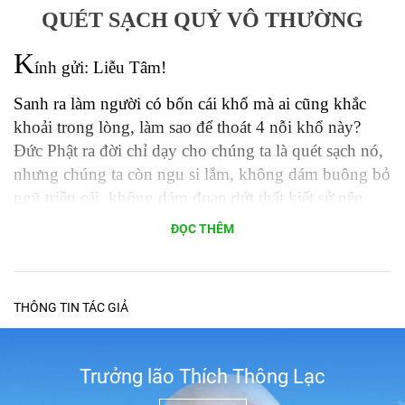
QUÉT SẠCH QUỶ VÔ THƯỜNG
K
ính gửi: Liễu Tâm!
Sanh ra làm người có bốn cái khổ mà ai cũng khắc
khoải trong lòng, làm sao để thoát 4 nỗi khổ này?
Đức Phật ra đời chỉ dạy cho chúng ta là quét sạch nó,
nhưng chúng ta còn ngu si lắm, không dám buông bỏ
ngũ triền cái, không dám đoạn dứt thất kiết sử nên
loanh quanh luẩn quẩn trong vòng thương ghét, giận
ĐỌC THÊM
hờn và khổ đau, để rồi hết một kiếp người mà không
thoát khỏi nanh vuốt của bọn quỷ vô thường sanh,
già, bệnh, chết này.
THÔNG TIN TÁC GIẢ
Nhìn trước sau, số người theo Thầy tu học mà không
ai chịu nghe lời Thầy buông xả mà cứ lo tu theo kiểu
Đại Thừa, Yoga, Thiền Đông Độ, v.v.. để rồi 4 con
Trưởng lão Thích Thông Lạc
quỷ chụp đến thì không biết lấy gì mà đối trị.