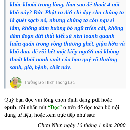
khắc khoải trong lòng, làm sao để thoát 4 nỗi
khổ này? Đức Phật ra đời chỉ dạy cho chúng ta
là quét sạch nó, nhưng chúng ta còn ngu si
lắm, không dám buông bỏ ngũ triền cái, không
dám đoạn dứt thất kiết sử nên loanh quanh
luẩn quẩn trong vòng thương ghét, giận hờn và
khổ đau, để rồi hết một kiếp người mà không
thoát khỏi nanh vuốt của bọn quỷ vô thường
sanh, già, bệnh, chết này
.
Trưởng lão Thích Thông Lạc
Quý bạn đọc vui lòng chọn định dạng
pdf
hoặc
epub
, rồi nhấn nút
“
Đọc
”
ở trên để đọc toàn bộ nội
dung tư liệu, hoặc xem trực tiếp như sau:
Chơn Như, ngày 16 tháng 1 năm 2000