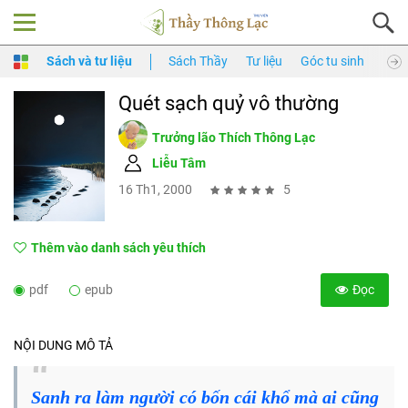
Sách và tư liệu
Sách Thầy
Tư liệu
Góc tu sinh
Thầy
Quét sạch quỷ vô thường
Trưởng lão Thích Thông Lạc
Liễu Tâm
16 Th1, 2000
5
Thêm vào danh sách yêu thích
pdf
epub
Đọc
NỘI DUNG MÔ TẢ
Sanh ra làm người có bốn cái khổ mà ai cũng