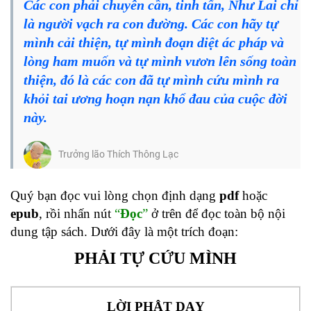
Các con phải chuyên cần, tinh tấn, Như Lai chỉ
là người vạch ra con đường. Các con hãy tự
mình cải thiện, tự mình đoạn diệt ác pháp và
lòng ham muốn và tự mình vươn lên sống toàn
thiện, đó là các con đã tự mình cứu mình ra
khỏi tai ương hoạn nạn khổ đau của cuộc đời
này.
Trưởng lão Thích Thông Lạc
Quý bạn đọc vui lòng chọn định dạng
pdf
hoặc
epub
, rồi nhấn nút
“
Đọc
”
ở trên để đọc toàn bộ nội
dung tập sách. Dưới đây là một trích đoạn:
PHẢI TỰ CỨU MÌNH
LỜI PHẬT DẠY