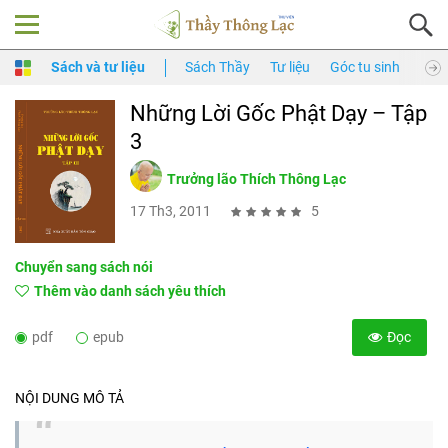
Sách và tư liệu
Sách Thầy
Tư liệu
Góc tu sinh
Thầy
Những Lời Gốc Phật Dạy – Tập
3
Trưởng lão Thích Thông Lạc
17 Th3, 2011
5
Chuyển sang sách nói
Thêm vào danh sách yêu thích
pdf
epub
Đọc
NỘI DUNG MÔ TẢ