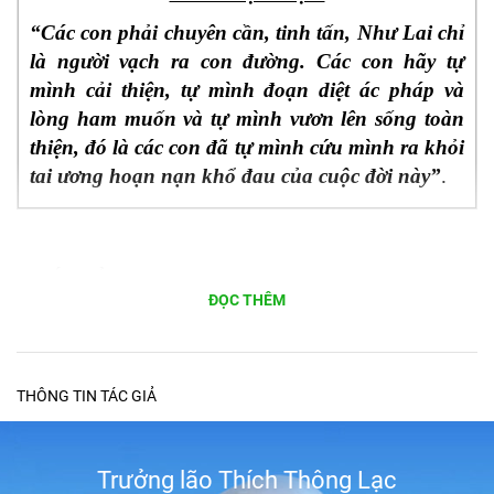
“Các con phải chuyên cần, tinh tấn, Như Lai chỉ
là người vạch ra con đường. Các con hãy tự
mình cải thiện, tự mình đoạn diệt ác pháp và
lòng ham muốn và tự mình vươn lên sống toàn
thiện, đó là các con đã tự mình cứu mình ra khỏi
tai ương hoạn nạn khổ đau của cuộc đời này”
.
CHÚ GIẢI
:
ĐỌC THÊM
C
ác bạn có nghe chăng những lời Phật dạy? Tiếng
nói của Ngài từ ngàn xưa còn vang vọng mãi trong
lòng của mọi người cho đến ngày nay:
THÔNG TIN TÁC GIẢ
“Các con phải chuyên cần, tinh tấn, Như Lai chỉ là
người vạch ra con đường. Các con hãy tự mình cải
Trưởng lão Thích Thông Lạc
thiện, tự mình đoạn diệt ác pháp và lòng ham muốn