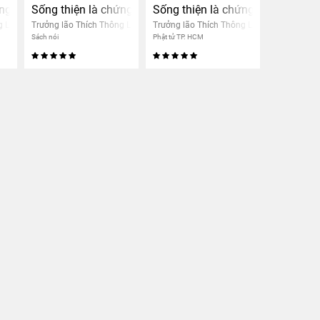
khác
ứng đạo
Sống thiện là chứng đạo
Sống thiện là chứng đạo
g Lạc
Trưởng lão Thích Thông Lạc
Trưởng lão Thích Thông Lạc
Sách nói
Phật tử TP. HCM