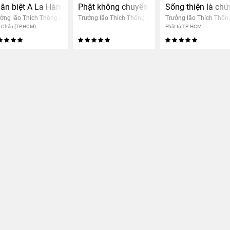
quả người khác
ân biệt A La Hán
Phật không chuyển nhân quả của người 
Sống thiện là ch
ởng lão Thích Thông Lạc
Trưởng lão Thích Thông Lạc
Trưởng lão Thích Thôn
n Châu (TP.HCM)
Phật tử TP. HCM