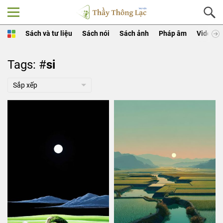
Sách và tư liệu
Sách nói
Sách ảnh
Pháp âm
Video
Tags: #
si