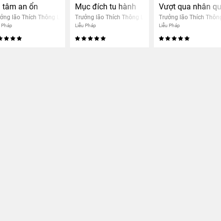
u tập
 tâm an ổn
Mục đích tu hành
Vượt qua nhân q
ởng lão Thích Thông Lạc
Trưởng lão Thích Thông Lạc
Trưởng lão Thích Thôn
u Pháp
Liễu Pháp
Liễu Pháp