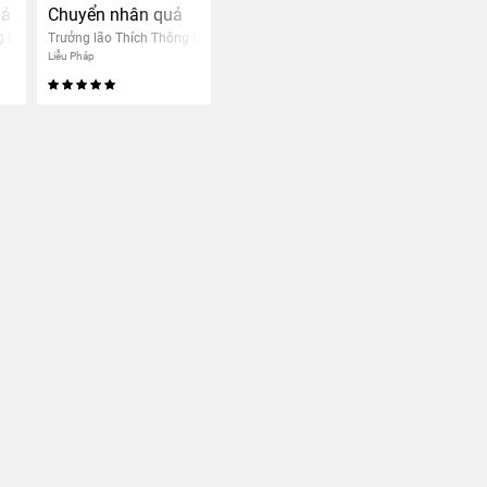
uả
Chuyển nhân quả
g Lạc
Trưởng lão Thích Thông Lạc
Liễu Pháp