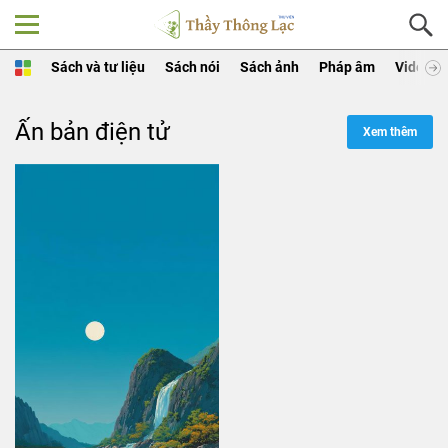
Sách và tư liệu
Sách nói
Sách ảnh
Pháp âm
Video
Ấn bản điện tử
Xem thêm