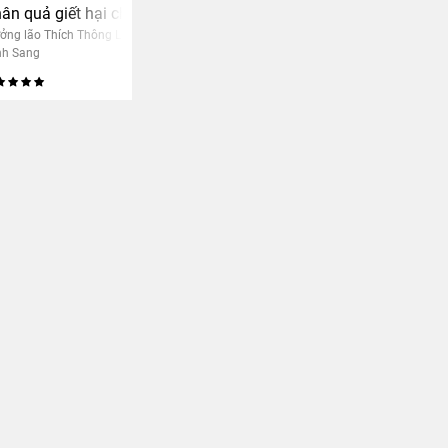
sanh
ân quả giết hại chúng sanh
ởng lão Thích Thông Lạc
nh Sang