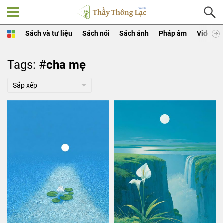
Sách và tư liệu
Sách nói
Sách ảnh
Pháp âm
Video
Tags: #
cha mẹ