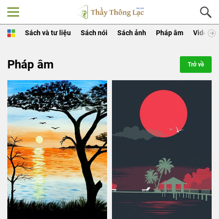
Sách và tư liệu
Sách nói
Sách ảnh
Pháp âm
Video
Pháp âm
Trở về