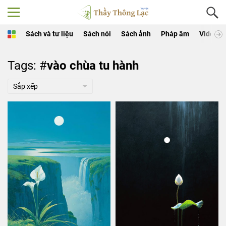
Sách và tư liệu
Sách nói
Sách ảnh
Pháp âm
Video
Tags: #
vào chùa tu hành