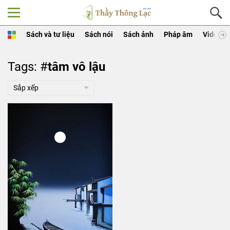
Sách và tư liệu
Sách nói
Sách ảnh
Pháp âm
Video
Tags: #
tâm vô lậu