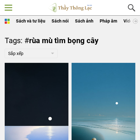
Sách và tư liệu
Sách nói
Sách ảnh
Pháp âm
Video
Tags: #
rùa mù tìm bọng cây