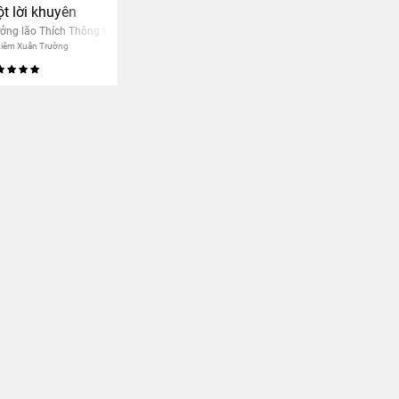
t lời khuyên
ởng lão Thích Thông Lạc
iêm Xuân Trường