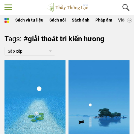
Sách và tư liệu
Sách nói
Sách ảnh
Pháp âm
Video
Tags: #
giải thoát tri kiến hương