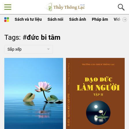
Sách và tư liệu
Sách nói
Sách ảnh
Pháp âm
Video
Tags: #
đức bi tâm