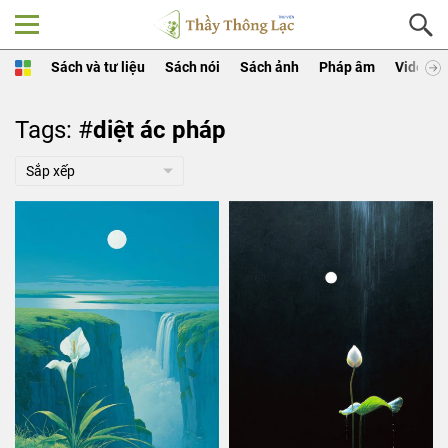
Sách và tư liệu
Sách nói
Sách ảnh
Pháp âm
Video
Tags: #
diệt ác pháp