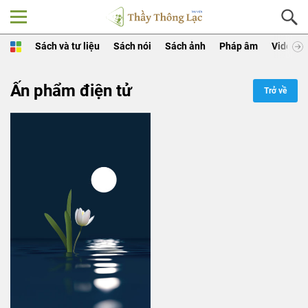
Sách và tư liệu
Sách nói
Sách ảnh
Pháp âm
Video
Ấn phẩm điện tử
Trở về