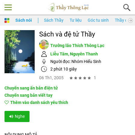
Sách nói
Sách Thầy
Tư liệu
Góc tu sinh
Thầy của 
Sách và đệ tử Thầy
Trưởng lão Thích Thông Lạc
Liễu Tâm
,
Nguyên Thanh
Người đọc:
Nhóm Hiếu Sinh
2 phút 10 giây
06 Th1, 2005
1
Chuyển sang ấn bản điện tử
Chuyển sang bản viết tay
Thêm vào danh sách yêu thích
Nghe
NỘI DUNG MÔ TẢ