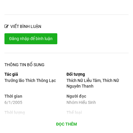
VIẾT BÌNH LUẬN
Đăng nhập để bình luận
THÔNG TIN BỔ SUNG
Tác giả
Đối tượng
Trưởng lão Thích Thông Lạc
Thích Nữ Liễu Tâm, Thích Nữ
Nguyên Thanh
Thời gian
Người đọc
6/1/2005
Nhóm Hiếu Sinh
Thời lượng
Thể loại
2 phút 10 giây
Tâm thư
ĐỌC THÊM
Dữ liệu
Ngôn ngữ