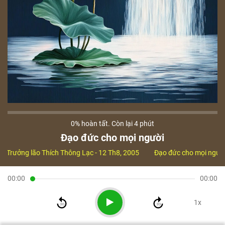
0%
hoàn tất. Còn lại
4 phút
Đạo đức cho mọi người
 -
Trưởng lão Thích Thông Lạc
- 12 Th8, 2005
Đạo đức cho mọi người
00:00
00:00
1x